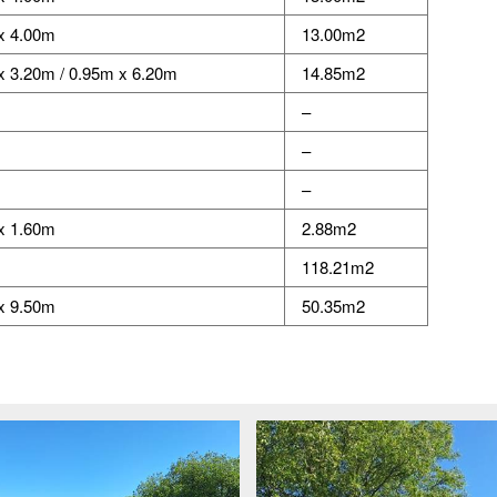
x 4.00m
13.00m2
x 3.20m / 0.95m x 6.20m
14.85m2
–
–
–
x 1.60m
2.88m2
118.21m2
x 9.50m
50.35m2