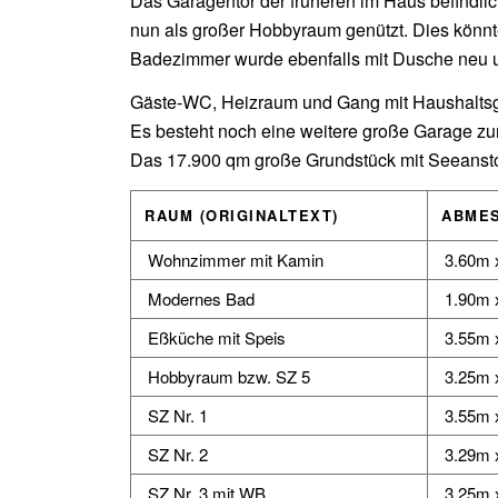
Das Garagentor der früheren im Haus befindli
nun als großer Hobbyraum genützt. Dies könnt
Badezimmer wurde ebenfalls mit Dusche neu 
Gäste-WC, Heizraum und Gang mit Haushaltsge
Es besteht noch eine weitere große Garage zu
Das 17.900 qm große Grundstück mit Seeansto
RAUM (ORIGINALTEXT)
ABME
Wohnzimmer mit Kamin
3.60m 
Modernes Bad
1.90m 
Eßküche mit Speis
3.55m 
Hobbyraum bzw. SZ 5
3.25m 
SZ Nr. 1
3.55m 
SZ Nr. 2
3.29m 
SZ Nr. 3 mit WB
3.25m 