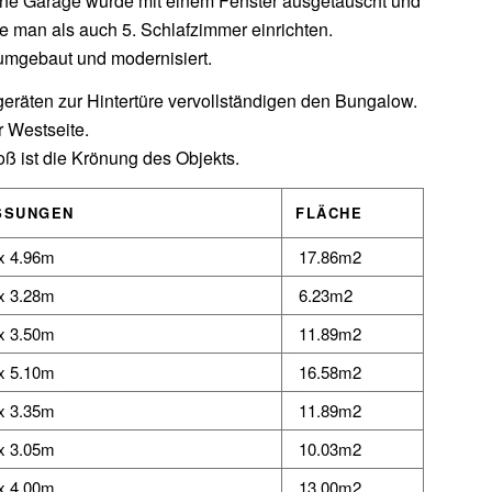
che Garage wurde mit einem Fenster ausgetauscht und
e man als auch 5. Schlafzimmer einrichten.
umgebaut und modernisiert.
räten zur Hintertüre vervollständigen den Bungalow.
r Westseite.
ß ist die Krönung des Objekts.
SSUNGEN
FLÄCHE
x 4.96m
17.86m2
x 3.28m
6.23m2
x 3.50m
11.89m2
x 5.10m
16.58m2
x 3.35m
11.89m2
x 3.05m
10.03m2
x 4.00m
13.00m2