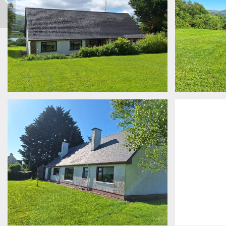
Nebengebäuden 2,7 km
außerhalb von...