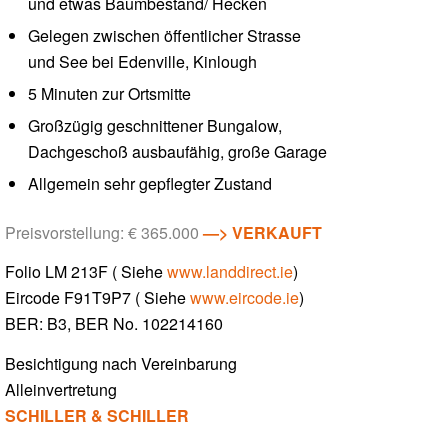
und etwas Baumbestand/ Hecken
Gelegen zwischen öffentlicher Strasse
und See bei Edenville, Kinlough
5 Minuten zur Ortsmitte
Großzügig geschnittener Bungalow,
Dachgeschoß ausbaufähig, große Garage
Allgemein sehr gepflegter Zustand
Preisvorstellung: € 365.000
—>
VERKAUFT
Folio LM 213F ( Siehe
www.landdirect.ie
)
Eircode F91T9P7 ( Siehe
www.eircode.ie
)
BER: B3, BER No. 102214160
Besichtigung nach Vereinbarung
Alleinvertretung
SCHILLER & SCHILLER