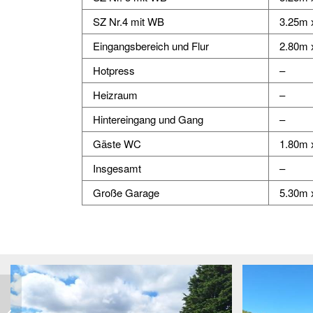
SZ Nr.4 mit WB
3.25m 
Eingangsbereich und Flur
2.80m 
Hotpress
–
Heizraum
–
Hintereingang und Gang
–
Gäste WC
1.80m 
Insgesamt
–
Große Garage
5.30m 
Nr. 205 – Charmantes
Cottage mit