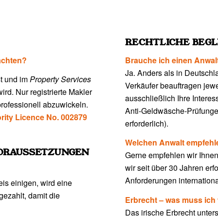
RECHTLICHE BEG
 achten?
Brauche ich einen Anwal
Ja. Anders als in Deutschl
st und im
Property Services
Verkäufer beauftragen jewei
ird. Nur registrierte Makler
ausschließlich Ihre Intere
professionell abzuwickeln.
Anti-Geldwäsche-Prüfunge
rity Licence No. 002879
erforderlich).
Welchen Anwalt empfehl
ORAUSSETZUNGEN
Gerne empfehlen wir Ihnen
wir seit über 30 Jahren erf
Anforderungen internationa
is einigen, wird eine
ezahlt, damit die
Erbrecht – was muss ich
Das irische Erbrecht unter