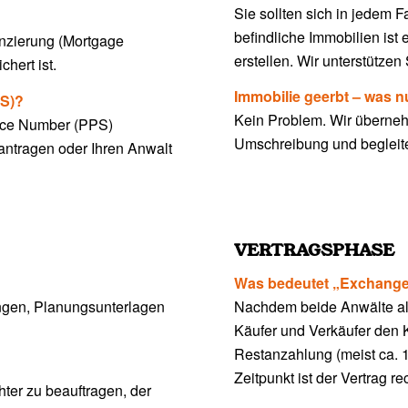
Sie sollten sich in jedem Fa
befindliche Immobilien ist e
nanzierung (Mortgage
erstellen. Wir unterstützen
hert ist.
Immobilie geerbt – was 
PS)?
Kein Problem. Wir übernehm
vice Number (PPS)
Umschreibung und begleit
eantragen oder Ihren Anwalt
VERTRAGSPHASE
Was bedeutet „Exchange
ungen, Planungsunterlagen
Nachdem beide Anwälte all
Käufer und Verkäufer den K
Restanzahlung (meist ca. 1
Zeitpunkt ist der Vertrag re
ter zu beauftragen, der