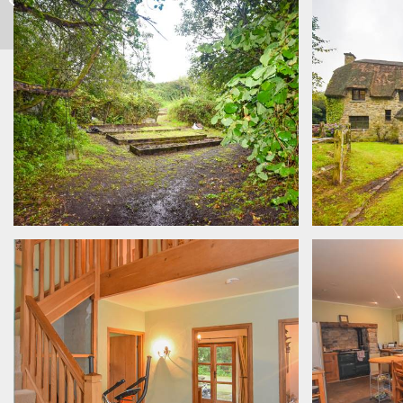
Herrenhaus mit
Gästehaus & Gestüt an
Irlands...