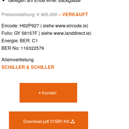
Gelegen am Ende einer Sackgasse
Preisvorstellung: € 465.000
– VERKAUFT
Eircode: H62P927 ( siehe www.eircode.ie)
Folio: GY 58157F ( siehe www.landdirect.ie)
Energie: BER: C1
BER No: 116322579
Alleinvertretung
SCHILLER & SCHILLER
Kontakt
Download pdf 315BY-KK