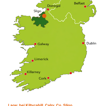
1
Lage: bei Kiltycahill, Calry, Co. Sligo